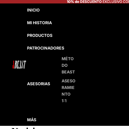
10% de DESCUENTO
10% de DESCUENTO EXCLUSIVO CÓ
EXCLUSIVO CÓ
INICIO
MI HISTORIA
PRODUCTOS
PATROCINADORES
MÉTO
DO
BEAST
ASESO
ASESORIAS
RAMIE
NTO
1:1
MÁS