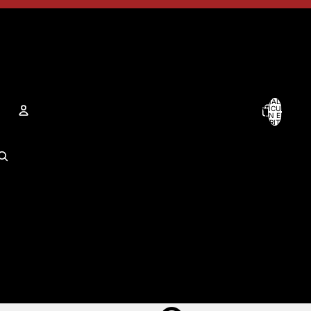
TOTAL DE
ARTÍCULOS
EN EL
CARRITO: 0
Cuenta
OTRAS OPCIONES DE INICIO DE SESIÓN
Pedidos
Perfil