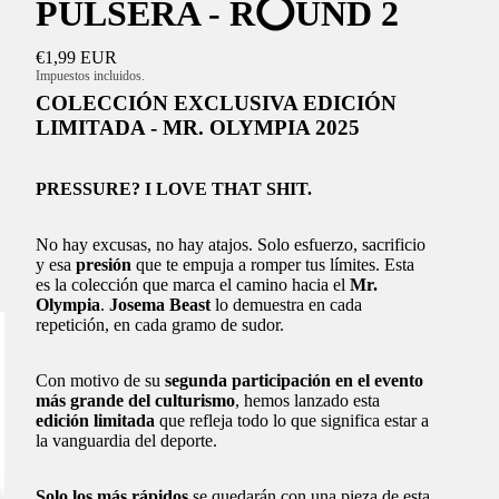
PULSERA - R⭕️UND 2
€1,99 EUR
Impuestos incluidos.
COLECCIÓN EXCLUSIVA EDICIÓN
LIMITADA - MR. OLYMPIA 2025
PRESSURE? I LOVE THAT SHIT.
No hay excusas, no hay atajos. Solo esfuerzo, sacrificio
y esa
presión
que te empuja a romper tus límites. Esta
es la colección que marca el camino hacia el
Mr.
Olympia
.
Josema Beast
lo demuestra en cada
repetición, en cada gramo de sudor.
Con motivo de su
segunda participación en el evento
más grande del culturismo
, hemos lanzado esta
edición limitada
que refleja todo lo que significa estar a
la vanguardia del deporte.
Solo los más rápidos
se quedarán con una pieza de esta