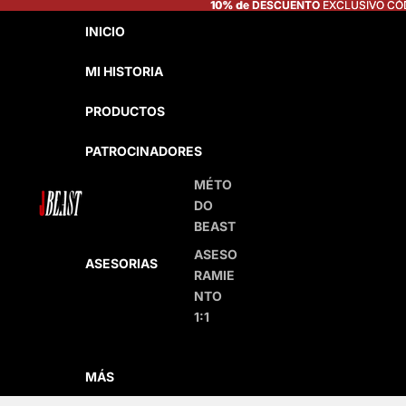
10% de DESCUENTO
10% de DESCUENTO EXCLUSIVO CÓ
EXCLUSIVO CÓ
INICIO
MI HISTORIA
PRODUCTOS
PATROCINADORES
MÉTO
DO
BEAST
ASESO
ASESORIAS
RAMIE
NTO
1:1
MÁS